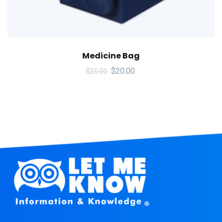
Medicine Bag
$
20.00
$
25.00