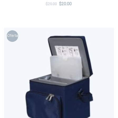
$
20.00
$
25.00
¡Oferta!