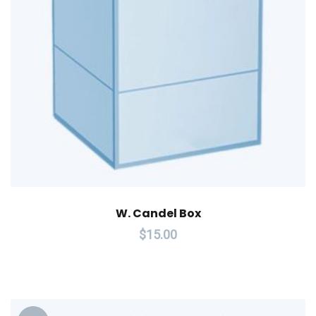
W. Candel Box
$
15.00