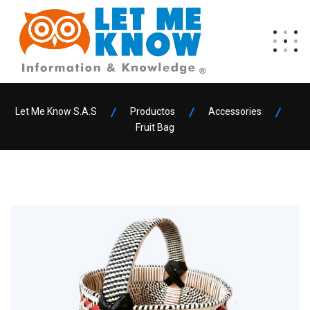
Let Me Know S.A.S
Productos
Accessories
Fruit Bag